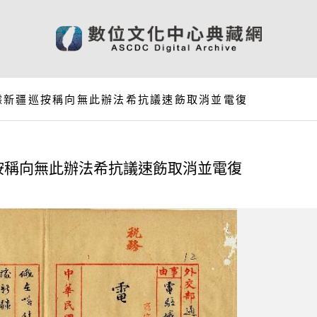
據新疆巡按稱向無此辦法希抗議速飭取消並電復
按稱向無此辦法希抗議速飭取消並電復