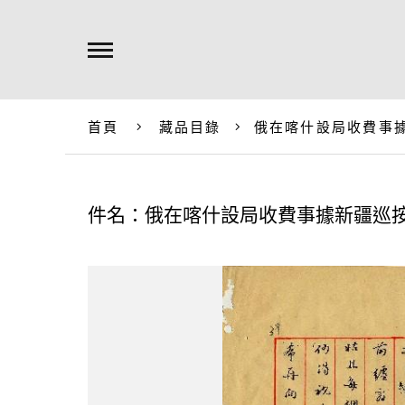
首頁
藏品目錄
俄在喀什設局收費事
件名：俄在喀什設局收費事據新疆巡