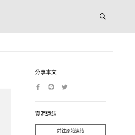
分享本文
資源連結
前往原始連結