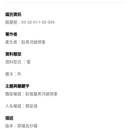
識別資訊
館藏號：03-32-011-02-004
著作者
產生者：駐黑河總領事
資料類型
資料型式 ：電
層次：件
主題與關鍵字
職銜權威：駐俄屬黑河總領事
人名權威：鄭延禧
描述
版本：原檔及抄檔