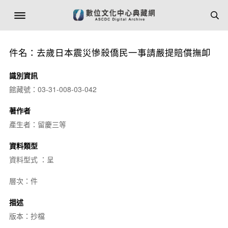
件名：去歲日本震災慘殺僑民一事請嚴提賠償撫卹
識別資訊
館藏號：03-31-008-03-042
著作者
產生者：留慶三等
資料類型
資料型式 ：呈
層次：件
描述
版本：抄檔