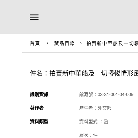
首頁
藏品目錄
拍賣新中華船及一切
件名：拍賣新中華船及一切轇轕情形
識別資訊
館藏號：03-31-001-04-009
著作者
產生者：外交部
資料類型
資料型式 ：函
層次：件