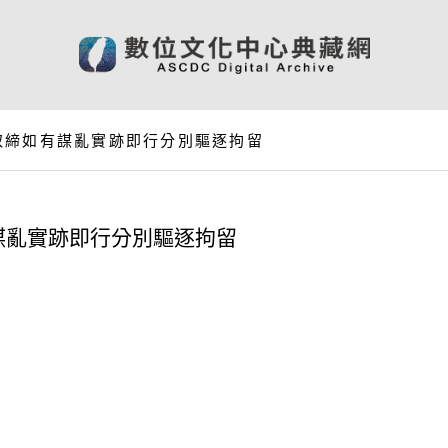
取締如有謀亂實跡即行分別驅逐拘留
謀亂實跡即行分別驅逐拘留