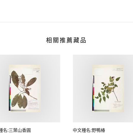
相關推薦藏品
種名:三葉山香圓
中文種名:野鴨椿