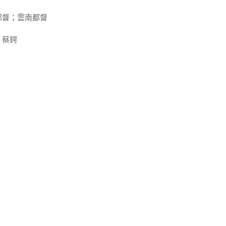
都督；雲南都督
；蔡鍔