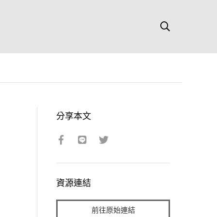
分享本文
資源連結
前往原始連結