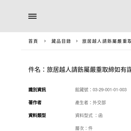
首頁
藏品目錄
旅居越人請飭屬嚴重
件名：旅居越人請飭屬嚴重取締如有
識別資訊
館藏號：03-29-001-01-003
著作者
產生者：外交部
資料類型
資料型式 ：函
層次：件