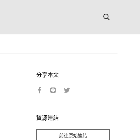
分享本文
資源連結
前往原始連結