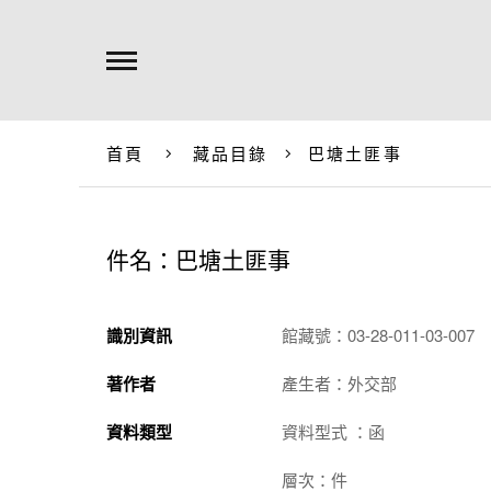
首頁
藏品目錄
巴塘土匪事
件名：巴塘土匪事
識別資訊
館藏號：03-28-011-03-007
著作者
產生者：外交部
資料類型
資料型式 ：函
層次：件