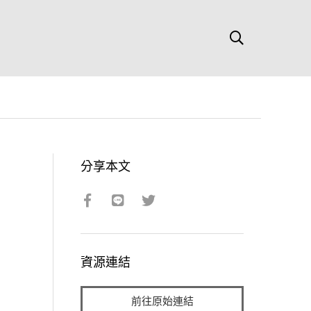
分享本文
資源連結
前往原始連結