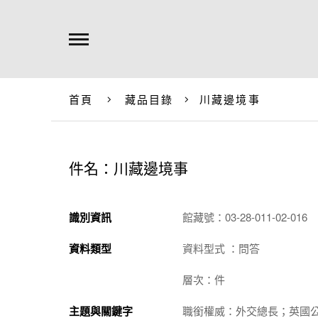
首頁
藏品目錄
川藏邊境事
件名：川藏邊境事
識別資訊
館藏號：03-28-011-02-016
資料類型
資料型式 ：問答
層次：件
主題與關鍵字
職銜權威：外交總長；英國