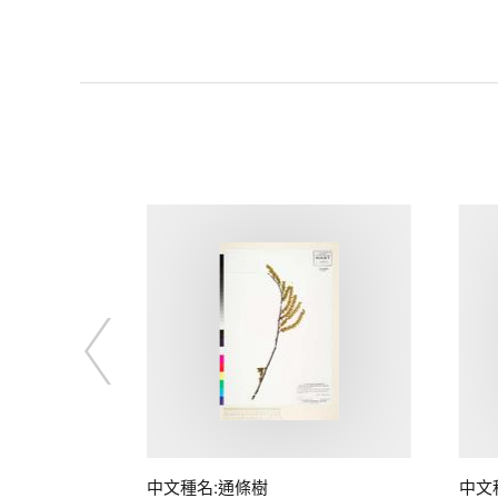
子
中文種名:通條樹
中文