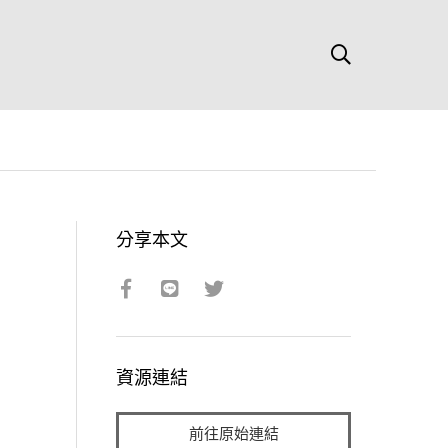
分享本文
資源連結
前往原始連結