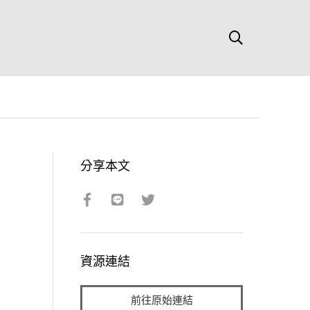
分享本文
資源連結
前往原始連結