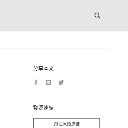
分享本文
資源連結
前往原始連結