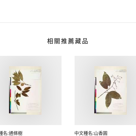
相關推薦藏品
種名:通條樹
中文種名:山香圓