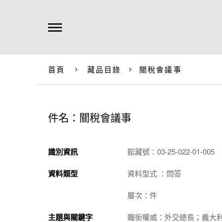
首頁
藏品目錄
關稅會議事
件名：關稅會議事
識別資訊
館藏號：03-25-022-01-005
資料類型
資料型式 ：問答
層次：件
主題與關鍵字
職銜權威：外交總長；義大