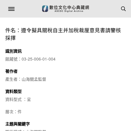
件名：遵令擬具關稅自主并加稅裁厘意見書請鑒核
採擇
識別資訊
館藏號：03-25-006-01-004
著作者
產生者：山海關孟監督
資料類型
資料型式 ：呈
層次：件
主題與關鍵字