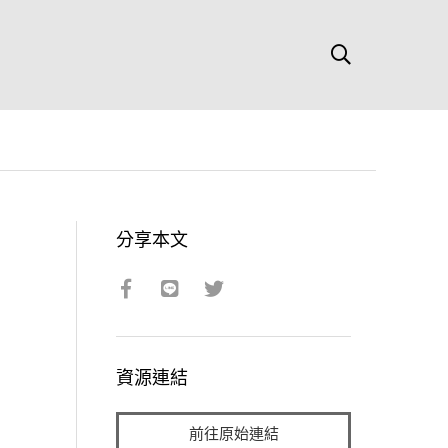
分享本文
資源連結
前往原始連結