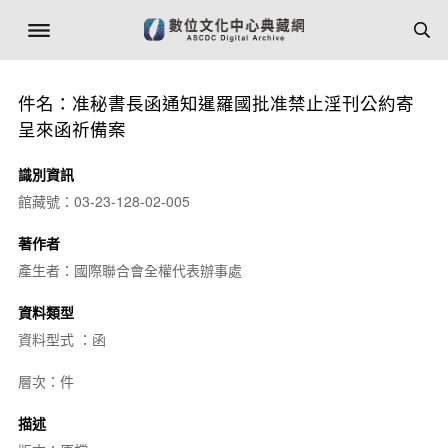
件名：准秘書長函通知暹羅國批准禁止淫刊公約寄
呈來函祈備案
識別資訊
館藏號：03-23-128-02-005
著作者
產生者：國際聯合會全權代表辦事處
資料類型
資料型式 ：函
層次：件
描述