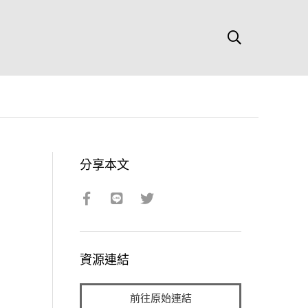
分享本文
資源連結
前往原始連結