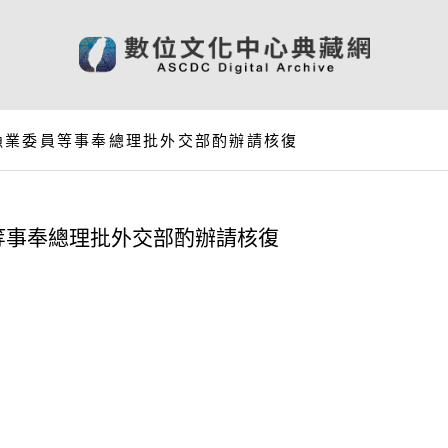
漁業委員等事奉總理批外交部酌辦請核復
等事奉總理批外交部酌辦請核復