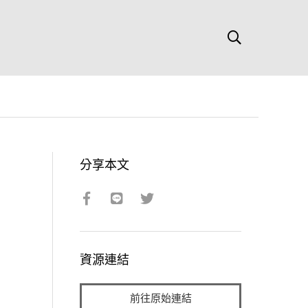
分享本文
資源連結
前往原始連結