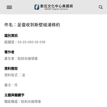
件名：呈復收到斯壁嵫浦條約
識別資訊
館藏號：03-23-083-02-038
著作者
產生者：駐斜米總領事
資料類型
資料型式 ：呈
層次：件
主題與關鍵字
職銜權威：駐斜米總領事