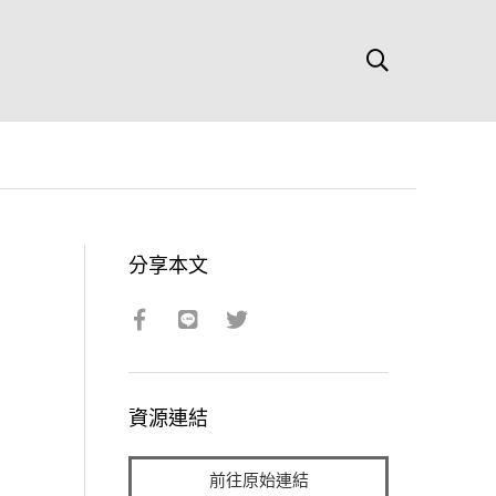
分享本文
資源連結
前往原始連結