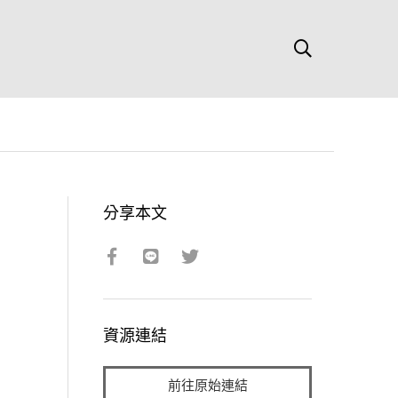
分享本文
資源連結
前往原始連結