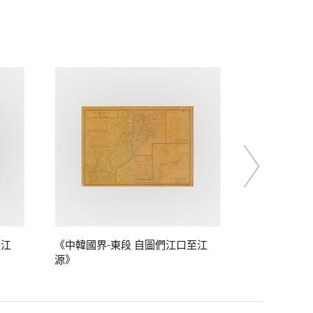
至江
《中韓國界-東段 自圖們江口至江
源》