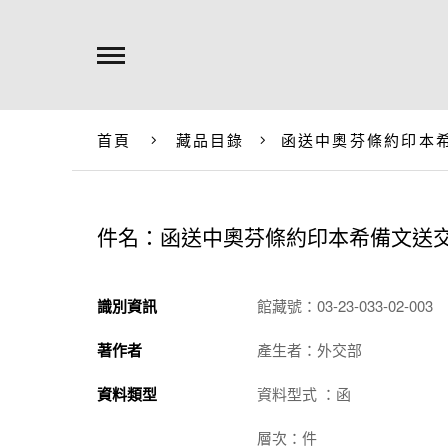
首頁
藏品目錄
函送中奧芬條約印本
件名：函送中奧芬條約印本希備文送
識別資訊
館藏號：03-23-033-02-003
著作者
產生者：外交部
資料類型
資料型式 ：函
層次：件