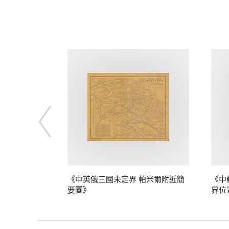
定界》
《中英俄三國未定界 帕米爾附近簡
《中
要圖》
界位