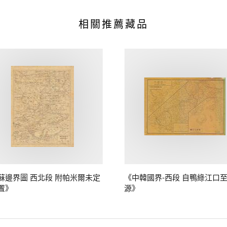
相關推薦藏品
蘇邊界圖 西北段 附帕米爾未定
《中韓國界-西段 自鴨綠江口
置》
源》