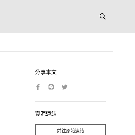
分享本文
資源連結
前往原始連結