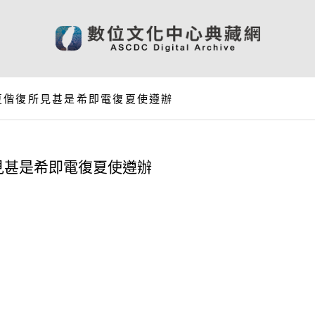
夏偕復所見甚是希即電復夏使遵辦
見甚是希即電復夏使遵辦