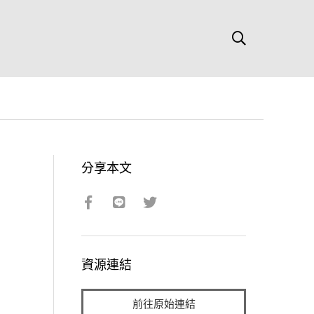
分享本文
資源連結
前往原始連結