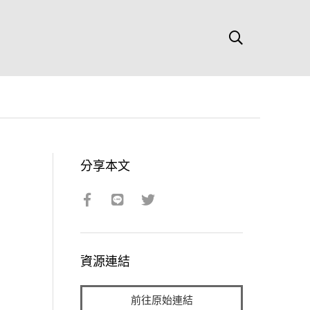
分享本文
資源連結
前往原始連結