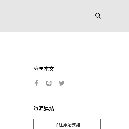
分享本文
資源連結
前往原始連結