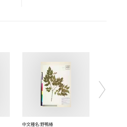
中文種名:野鴨椿