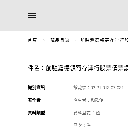
首頁
藏品目錄
前駐滬德領寄存津行
件名：前駐滬德領寄存津行股票債票
識別資訊
館藏號：03-21-012-07-021
著作者
產生者：和歐使
資料類型
資料型式 ：函
層次：件