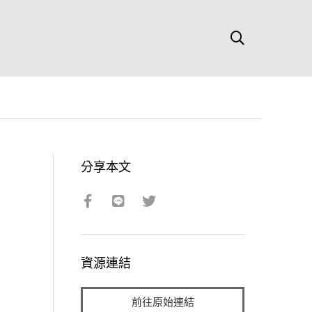
分享本文
資源連結
前往原始連結