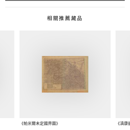
相關推薦藏品
《帕米爾未定國界圖》
《滇康