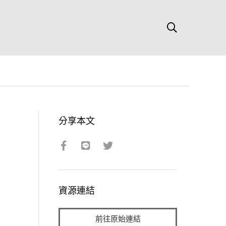
分享本文
資源連結
前往原始連結