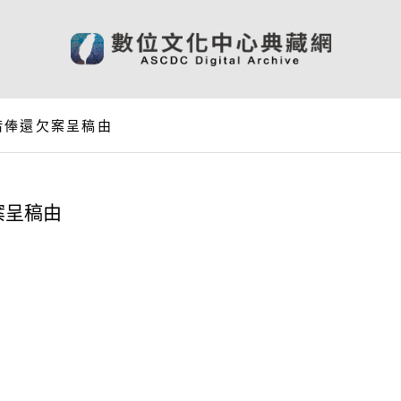
借俸還欠案呈稿由
案呈稿由