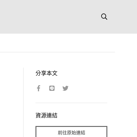
分享本文
資源連結
前往原始連結