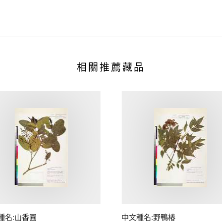
相關推薦藏品
種名:山香圓
中文種名:野鴨椿