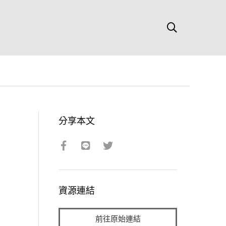
分享本文
資源連結
前往原始連結