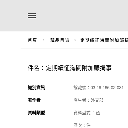
首頁
藏品目錄
定期續征海關附加賑
件名：定期續征海關附加賑捐事
識別資訊
館藏號：03-19-166-02-031
著作者
產生者：外交部
資料類型
資料型式 ：函
層次：件