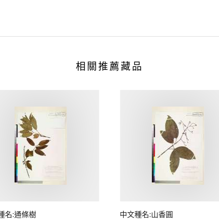
相關推薦藏品
種名:通條樹
中文種名:山香圓