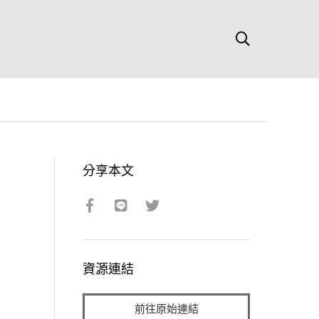
分享本文
資源連結
前往原始連結