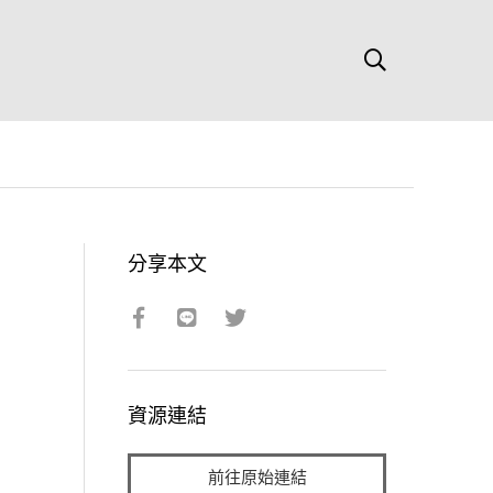
分享本文
資源連結
前往原始連結