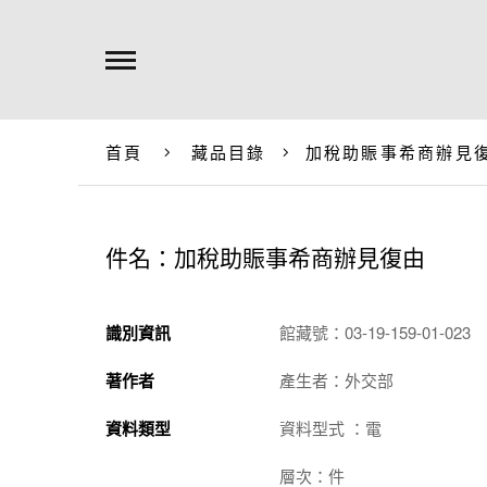
首頁
藏品目錄
加稅助賑事希商辦見
件名：加稅助賑事希商辦見復由
識別資訊
館藏號：03-19-159-01-023
著作者
產生者：外交部
資料類型
資料型式 ：電
層次：件