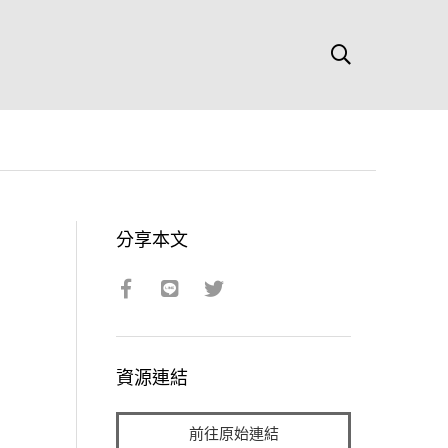
分享本文
資源連結
前往原始連結