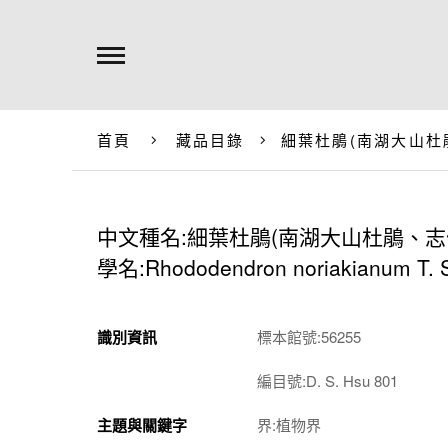
首頁
藏品目錄
細葉杜鵑(南湖大山杜
中文種名:細葉杜鵑(南湖大山杜鵑、志
學名:Rhododendron noriakianum T. 
識別資訊
標本館號:56255
編目號:D. S. Hsu 801
主題與關鍵字
界:植物界