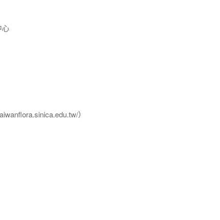
中心
flora.sinica.edu.tw/）