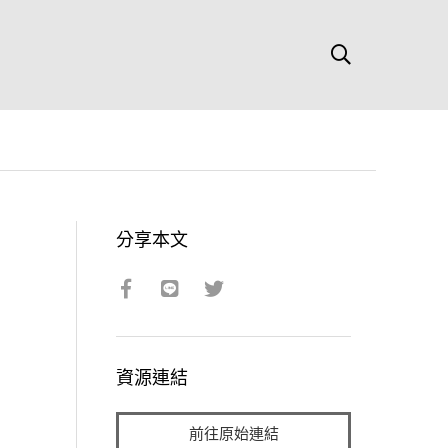
分享本文
資源連結
前往原始連結