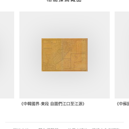
《中韓國界-東段 自圖們江口至江源》
《中蘇