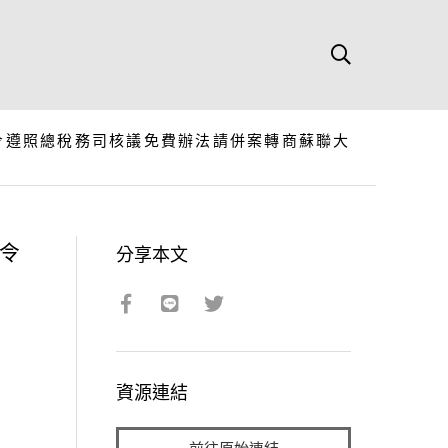
令遵照總稅務司核議免費辦法請併案轉商蘇聯大
令
分享本文
資源連結
前往原始連結