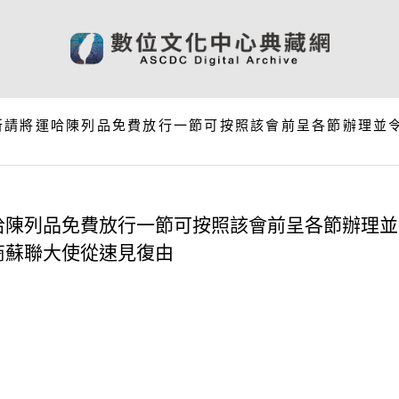
所請將運哈陳列品免費放行一節可按照該會前呈各節辦理並
哈陳列品免費放行一節可按照該會前呈各節辦理並
商蘇聯大使從速見復由