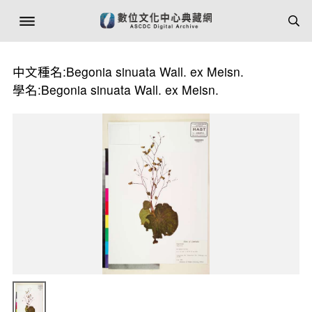
中文種名:Begonia sinuata Wall. ex Meisn.
學名:Begonia sinuata Wall. ex Meisn.