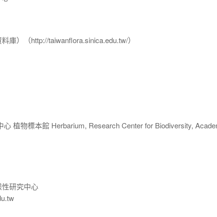
p://taiwanflora.sinica.edu.tw/）
 Herbarium, Research Center for Biodiversity, Acade
樣性研究中心
du.tw