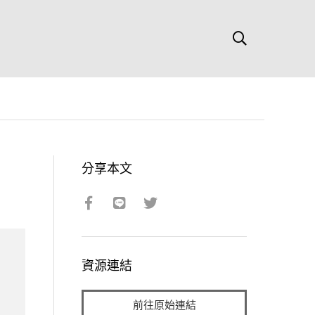
分享本文
資源連結
前往原始連結