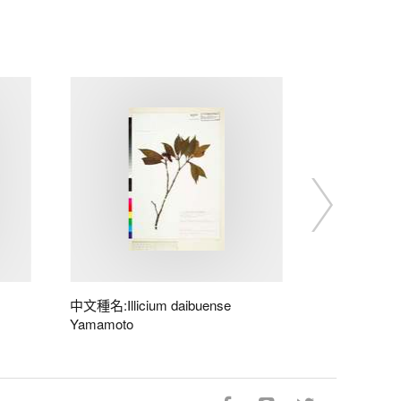
中文種名:Illicium daibuense
Yamamoto