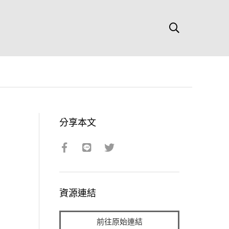
分享本文
資源連結
前往原始連結