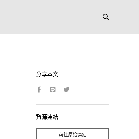
分享本文
資源連結
前往原始連結