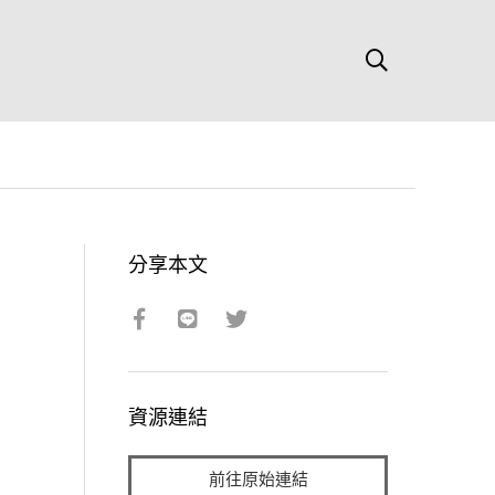
分享本文
資源連結
前往原始連結