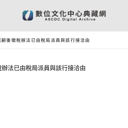
還嗣後徵稅辦法已由稅局派員與該行接洽由
稅辦法已由稅局派員與該行接洽由