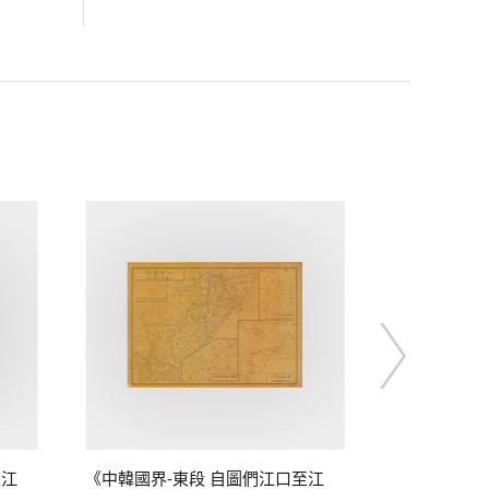
至江
《中韓國界-東段 自圖們江口至江