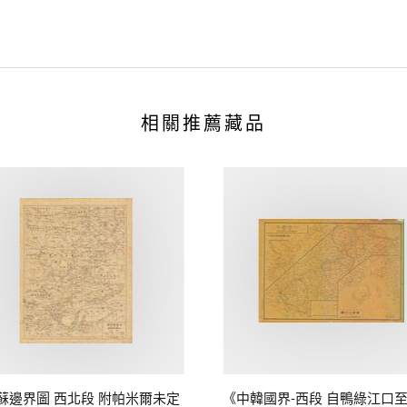
相關推薦藏品
蘇邊界圖 西北段 附帕米爾未定
《中韓國界-西段 自鴨綠江口