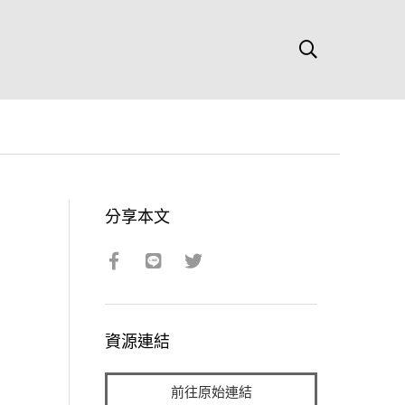
分享本文
資源連結
前往原始連結