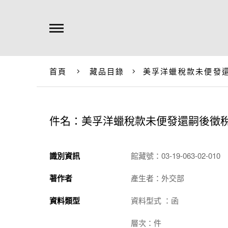
首頁
藏品目錄
美孚洋蠟稅款未便發
件名：美孚洋蠟稅款未便發還嗣後徵
識別資訊
館藏號：03-19-063-02-010
著作者
產生者：外交部
資料類型
資料型式 ：函
層次：件