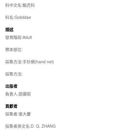
科中文名:鰕虎科
科名:Gobiidae
描述
發育階段:Adult
標本部位:
採集方法:手抄網(hand net)
採集方法:
出版者
負責人:邵廣昭
貢獻者
採集者:張大慶
採集者英文名:D. Q. ZHANG