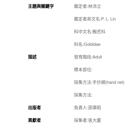
主題與關鍵字
鑑定者:林沛立
鑑定者英文名:P. L. Lin
科中文名:鰕虎科
科名:Gobiidae
描述
發育階段:Adult
標本部位:
採集方法:手抄網(hand net)
採集方法:
出版者
負責人:邵廣昭
貢獻者
採集者:張大慶