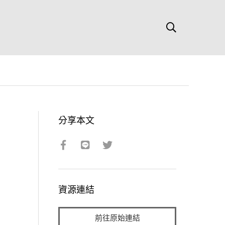
分享本文
資源連結
前往原始連結