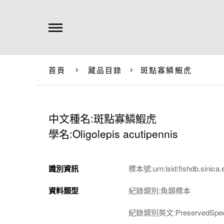
首頁
藏品目錄
斑點寡鱗鰕虎
中文種名:斑點寡鱗鰕虎
學名:Oligolepis acutipennis
識別資訊
標本號:urn:lsid:fishdb.sinica.
資料類型
紀錄類別:魚類標本
紀錄類別英文:PreservedSpec