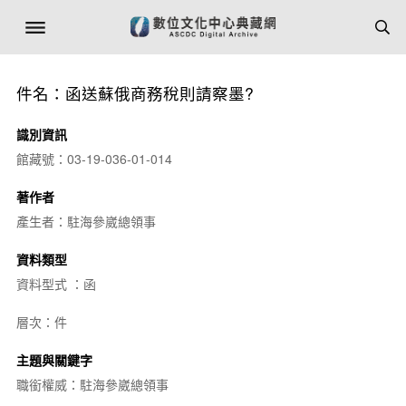
件名：函送蘇俄商務稅則請察墨?
識別資訊
館藏號：03-19-036-01-014
著作者
產生者：駐海參崴總領事
資料類型
資料型式 ：函
層次：件
主題與關鍵字
職銜權威：駐海參崴總領事