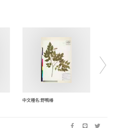
中文種名:野鴨椿