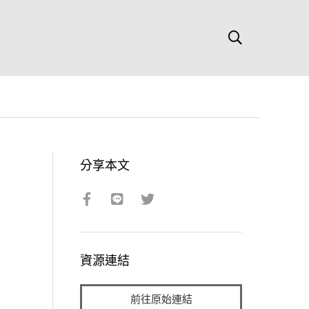
分享本文
資源連結
前往原始連結