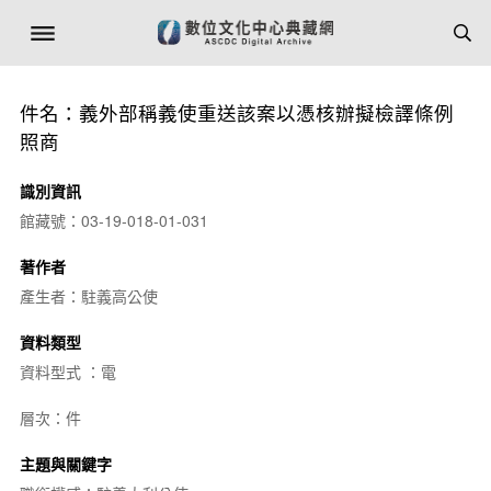
件名：義外部稱義使重送該案以憑核辦擬檢譯條例
照商
識別資訊
館藏號：03-19-018-01-031
著作者
產生者：駐義高公使
資料類型
資料型式 ：電
層次：件
主題與關鍵字