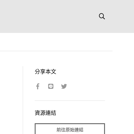
分享本文
資源連結
前往原始連結