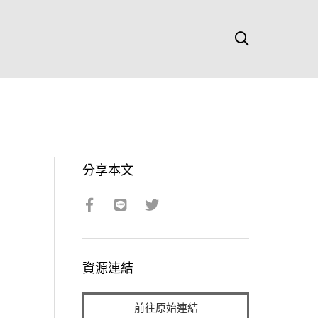
分享本文
資源連結
前往原始連結