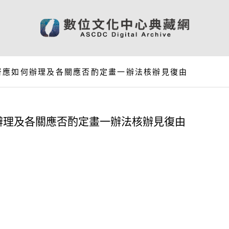
督應如何辦理及各關應否酌定畫一辦法核辦見復由
辦理及各關應否酌定畫一辦法核辦見復由