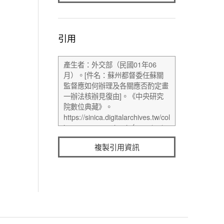
引用
複製引用資訊