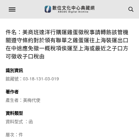
件名：美商班達洋行購運雞蛋徵稅事請轉飭該管機
關遵守條約對於領有聯單之雞蛋運往上海裝運出口
在中途應免徵一概稅項俟運至上海或最近之子口方
可徵收子口稅由
識別資訊
館藏號：03-18-131-03-019
著作者
產生者：美梅代使
資料類型
資料型式 ：函
層次：件