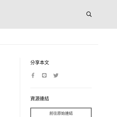
分享本文
資源連結
前往原始連結