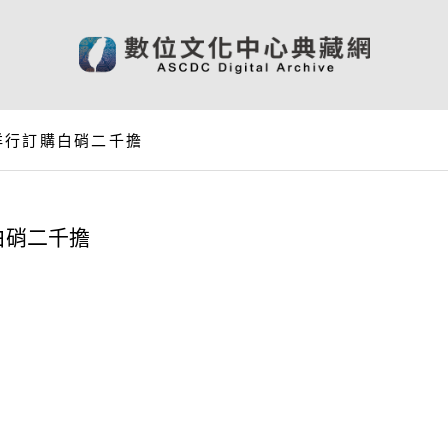
洋行訂購白硝二千擔
白硝二千擔