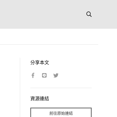
分享本文
資源連結
前往原始連結