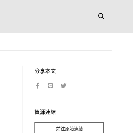
分享本文
資源連結
前往原始連結