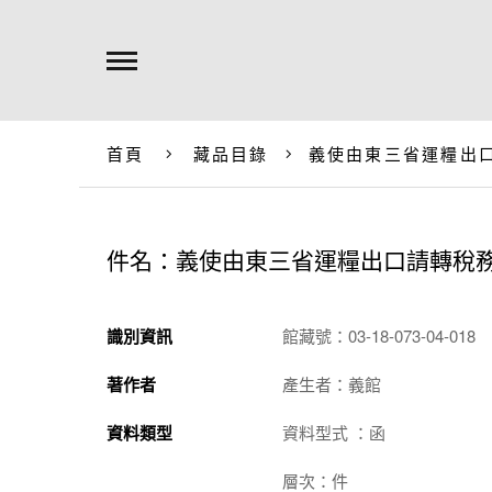
首頁
藏品目錄
義使由東三省運糧出
件名：義使由東三省運糧出口請轉稅
識別資訊
館藏號：03-18-073-04-018
著作者
產生者：義館
資料類型
資料型式 ：函
層次：件